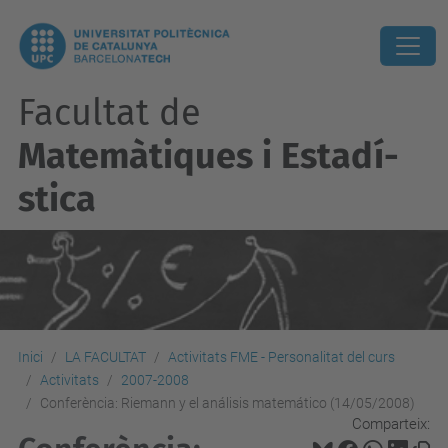
Facultat de
Matemàtiques i Estadí­
stica
Inici
LA FACULTAT
Activitats FME - Personalitat del curs
Activitats
2007-2008
Conferència: Riemann y el análisis matemático (14/05/2008)
Comparteix: