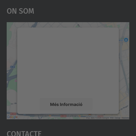
On Som
Necessitem el vostre
consentiment per carregar el
servei Google Maps!
Utilitzem un servei de tercers per incrustar
contingut del mapa que pugui recollir dades
sobre la vostra activitat. Reviseu-ne els
detalls i accepteu el servei per veure el
mapa.
Més Informació
Accepta
Contacte
powered by
Usercentrics Consent