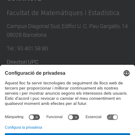
Management Platform
Facultat de Matemàtiques i Estadística
Campus Diagonal Sud, Edifici U. C. Pau Gargallo, 14
08028 Barcelona
Tel.
:
93 401 58 80
Directori UPC
Formulari de contacte
Llista Xarxes Socials