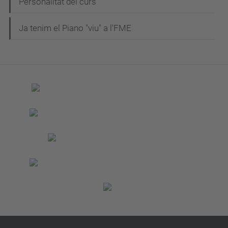
N
Personalitat del curs
a
Ja tenim el Piano "viu" a l'FME
v
e
g
a
c
i
ó