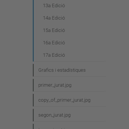
13a Edició
14a Edició
15a Edició
16a Edició
17a Edició
Grafics i estadístiques
primer_jurat.jpg
copy_of_primer_jurat.jpg
segon_jurat.jpg