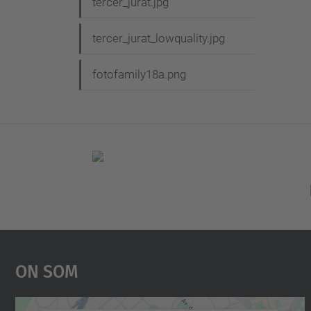
tercer_jurat.jpg
tercer_jurat_lowquality.jpg
fotofamily18a.png
On Som