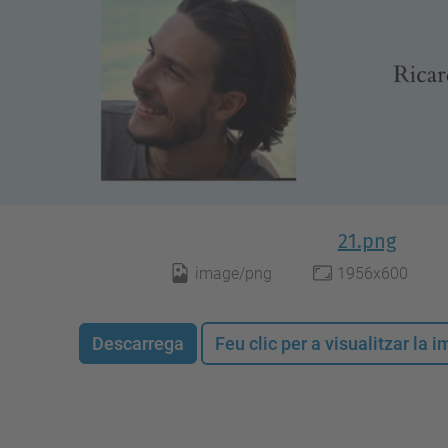
21.png
image/png
1956x600
Descarrega
Feu clic per a visualitzar la