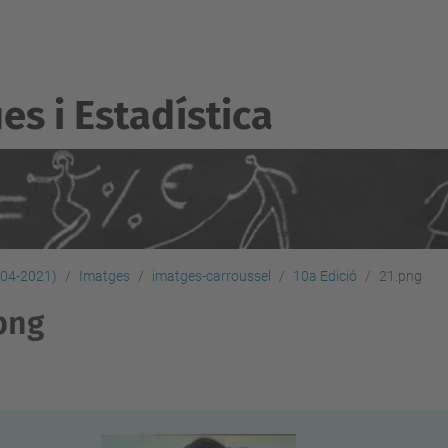
s i Estadí­stica
2004-2021)
Imatges
imatges-carroussel
10a Edició
21.png
png