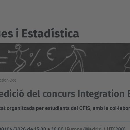
s i Estadí­stica
ration Bee
edició del concurs Integration
tat organitzada per estudiants del CFIS, amb la col·labo
30/04/2026
de
15:00
a
16:00
(Europe/Madrid / UTC200)