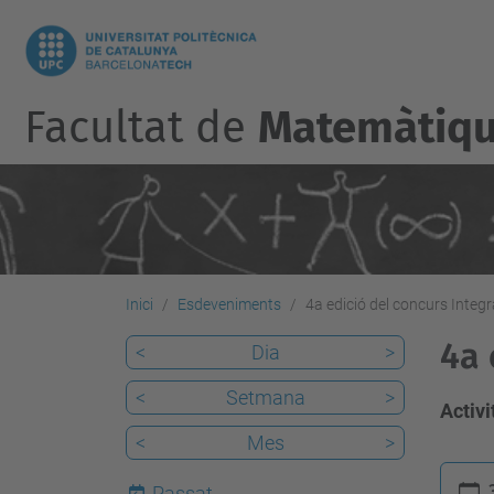
Facultat de
Matemàtique
Inici
Esdeveniments
4a edició del concurs Integ
4a 
<
Dia
>
<
Setmana
>
Activi
<
Mes
>
h
Passat