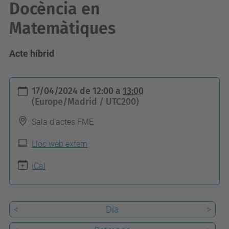
Docència en
Matemàtiques
Acte híbrid
h
17/04/2024
de
12:00
a
13:00
t
(Europe/Madrid / UTC200)
t
Sala d'actes FME
p
s
Lloc web extern
:
iCal
/
/
f
<
Dia
>
m