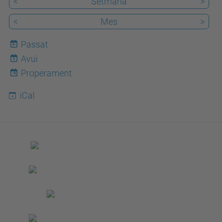
<
Setmana
>
e
.
<
Mes
>
u
Passat
p
Avui
c
6
Properament
.
e
iCal
d
u
/
c
a
/
e
s
d