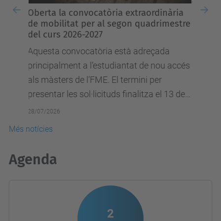
Postal d'estiu FME 2026: marxem de
Previous
Nex
vacances!
Tornarem l'1 de setembre per encarar el
nou curs FME 2026-2027 dedicat a
l’estadístic i matemàtic estatunidenc John
Tukey.
27/07/2026
Més notícies
Agenda
2
SETEMBRE