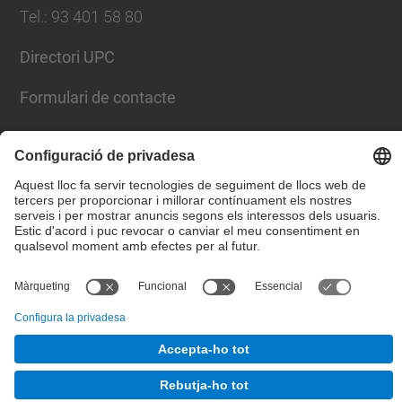
Directori UPC
Formulari de contacte
Llista Xarxes Socials
© UPC
Facultat de Matemàtiques i Estadí­stica.
Desenvolupat amb
Mapa del lloc
Accessibilitat
Avís legal
Configuració de privadesa