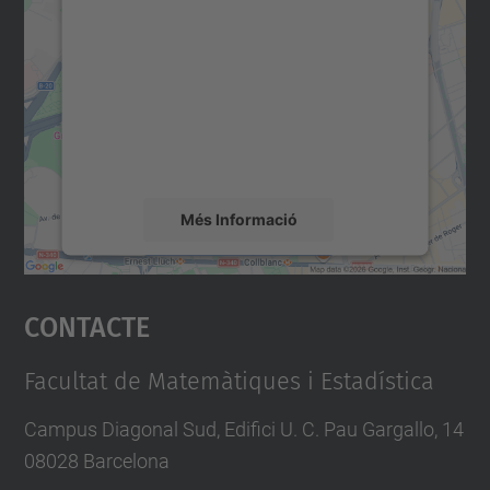
Utilitzem un servei de tercers per incrustar
contingut del mapa que pugui recollir dades
sobre la vostra activitat. Reviseu-ne els
detalls i accepteu el servei per veure el
mapa.
Més Informació
Accepta
Contacte
powered by
Usercentrics Consent
Management Platform
Facultat de Matemàtiques i Estadística
Campus Diagonal Sud, Edifici U. C. Pau Gargallo, 14
08028 Barcelona
Tel.
:
93 401 58 80