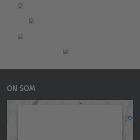
On Som
Necessitem el vostre
consentiment per carregar el
servei Google Maps!