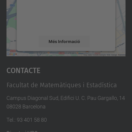
Utilitzem un servei de tercers per incrustar
contingut del mapa que pugui recollir dades
sobre la vostra activitat. Reviseu-ne els
detalls i accepteu el servei per veure el
mapa.
Més Informació
Accepta
Contacte
powered by
Usercentrics Consent
Management Platform
Facultat de Matemàtiques i Estadística
Campus Diagonal Sud, Edifici U. C. Pau Gargallo, 14
08028 Barcelona
Tel.
:
93 401 58 80