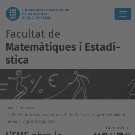
Facultat de
Matemàtiques i Estadí­
stica
Inici
notícies
L’FME obre la convocatòria 2026-2027 del programa Poliedre,
el seu programa d’equitat
Comparteix: