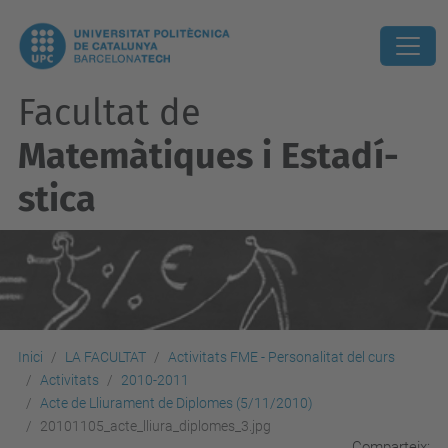
Facultat de
Matemàtiques i Estadí­
stica
Inici
LA FACULTAT
Activitats FME - Personalitat del curs
Activitats
2010-2011
Acte de Lliurament de Diplomes (5/11/2010)
20101105_acte_lliura_diplomes_3.jpg
Comparteix: