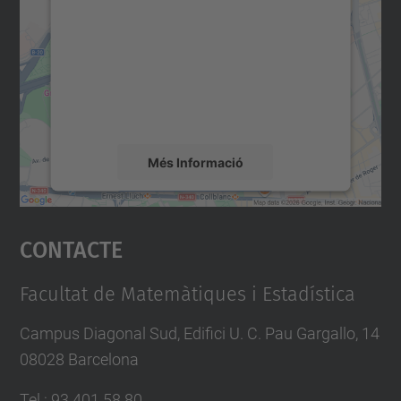
servei Google Maps!
Utilitzem un servei de tercers per incrustar
contingut del mapa que pugui recollir dades
sobre la vostra activitat. Reviseu-ne els
detalls i accepteu el servei per veure el
mapa.
Més Informació
Accepta
Contacte
powered by
Usercentrics Consent
Management Platform
Facultat de Matemàtiques i Estadística
Campus Diagonal Sud, Edifici U. C. Pau Gargallo, 14
08028 Barcelona
Tel.
:
93 401 58 80