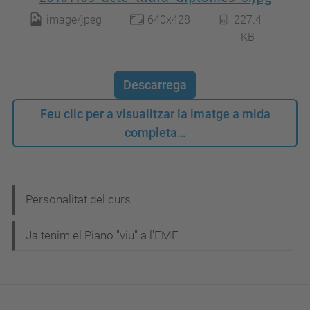
image/jpeg
640x428
227.4
KB
Descarrega
Feu clic per a visualitzar la imatge a mida
completa…
N
Personalitat del curs
a
Ja tenim el Piano "viu" a l'FME
v
e
g