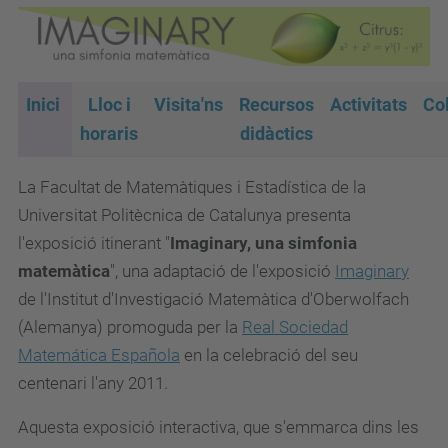
Inici
Lloc i
Visita'ns
Recursos
Activitats
Co
horaris
didàctics
La Facultat de Matemàtiques i Estadística de la
Universitat Politècnica de Catalunya
presenta
l'exposició itinerant "
Imaginary, una simfonia
matemàtica
", una adaptació de l'exposició
Imaginary
de l'Institut d'Investigació Matemàtica d'Oberwolfach
(Alemanya) promoguda per la
Real Sociedad
Matemática Española
en la celebració del seu
centenari l'any 2011.
Aquesta exposició interactiva, que s'emmarca dins les