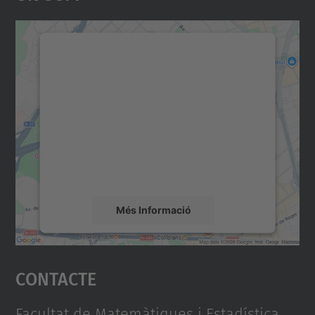
Necessitem el vostre
consentiment per carregar el
servei Google Maps!
Utilitzem un servei de tercers per incrustar
contingut del mapa que pugui recollir dades
sobre la vostra activitat. Reviseu-ne els
detalls i accepteu el servei per veure el
mapa.
Més Informació
Accepta
Contacte
powered by
Usercentrics Consent
Management Platform
Facultat de Matemàtiques i Estadística