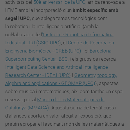
activitats del
50è aniversari de la UPC
, arriba renovada a
l’FME amb la incorporació d’un
àmbit específic amb
segell UPC,
que aplega temes tecnològics com
la robòtica i la intel·ligència artificial (amb la
col·laboració de l
’Institut de Robòtica i Informàtica
Industrial - IRI (CSIC-UPC)
, el
Centre de Recerca en
Enginyeria Biomèdica - CREB (UPC)
i el
Barcelona
Supercomputing Center- BSC
, i els grups de recerca
Intelligent Data Science and Artifical Intelligence
Research Center - IDEAI (UPC)
i
Geometry, topology,
algebra and applications - GEOMAP (UPC)
), aspectes
sobre música i matemàtiques, així com també un espai
reservat per al
Museu de les Matemàtiques de
Catalunya (MMACA).
Aquesta suma de temàtiques i
d’aliances aporta un valor afegit a l'exposició, que
pretén apropar el fascinant món de les matemàtiques a