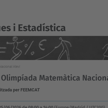
s i Estadí­stica
Nacional Aleví
I Olimpíada Matemàtica Naciona
itzada per FEEMCAT
25/06/2026
de
08:00
a
14:00
(Europe/Madrid / UTC200)