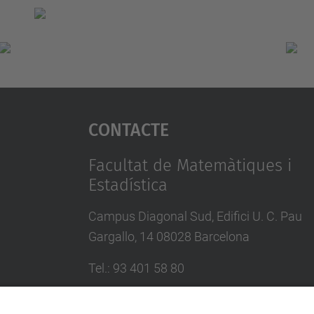
Contacte
Facultat de Matemàtiques i
Estadística
Campus Diagonal Sud, Edifici U. C. Pau
Gargallo, 14 08028 Barcelona
Tel.
:
93 401 58 80
Directori UPC