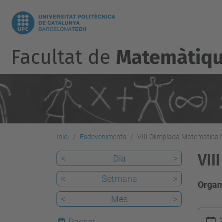
Facultat de
Matemàtique
Inici
Esdeveniments
VIII Olimpíada Matemàtica 
VII
<
Dia
>
<
Setmana
>
Organ
<
Mes
>
h
Passat