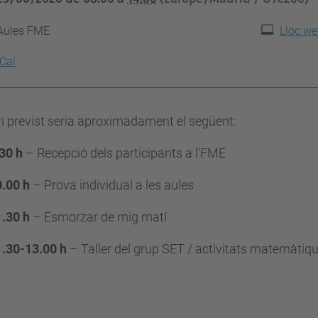
Aules FME
Lloc we
iCal
ri previst seria aproximadament el següent:
30 h
– Recepció dels participants a l'FME
.00 h
– Prova individual a les aules
.30 h
– Esmorzar de mig matí
1.30-13.00 h
– Taller del grup SET / activitats matemàtiq