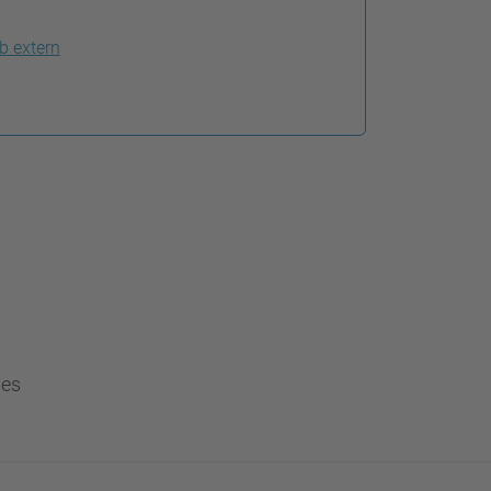
b extern
ues