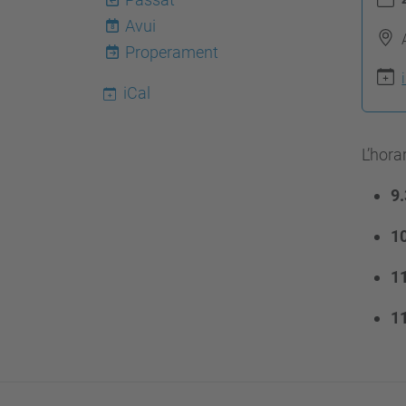
t
Avui
8
t
Properament
p
s
iCal
:
/
L’hora
/
9.
f
m
10
e
.
11
u
1
p
c
.