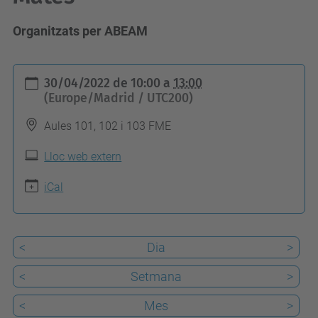
Organitzats per ABEAM
h
30/04/2022
de
10:00
a
13:00
t
(Europe/Madrid / UTC200)
t
Aules 101, 102 i 103 FME
p
s
Lloc web extern
:
iCal
/
/
f
<
Dia
>
m
<
Setmana
>
e
.
<
Mes
>