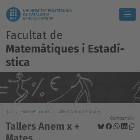
Facultat de
Matemàtiques i Estadí­
stica
Inici
Esdeveniments
Tallers Anem x + Mates
Comparteix:
Tallers Anem x +
Mates