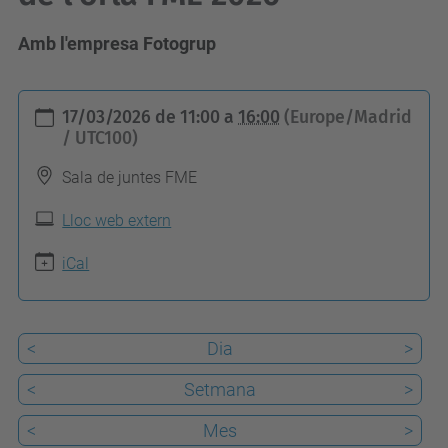
Amb l'empresa Fotogrup
h
17/03/2026
de
11:00
a
16:00
(Europe/Madrid
t
/ UTC100)
t
Sala de juntes FME
p
s
Lloc web extern
:
iCal
/
/
f
<
Dia
>
m
<
Setmana
>
e
.
<
Mes
>