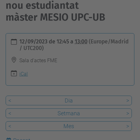
nou estudiantat
màster MESIO UPC-UB
h
12/09/2023
de
12:45
a
13:00
(Europe/Madrid
t
/ UTC200)
t
Sala d'actes FME
p
s
iCal
:
/
<
Dia
>
/
f
<
Setmana
>
m
<
Mes
>
e
.