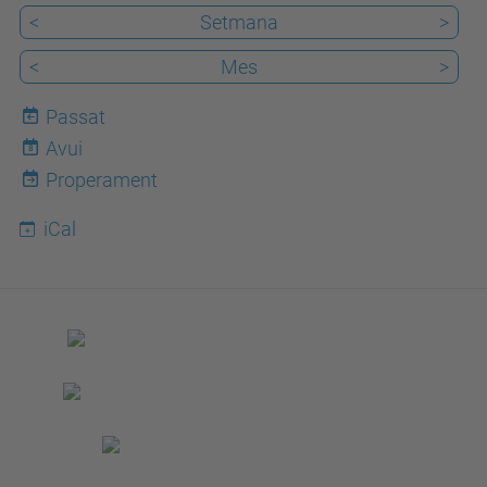
f
<
Setmana
>
m
<
Mes
>
e
.
Passat
u
Avui
8
p
Properament
c
iCal
.
e
d
u
/
c
a
/
e