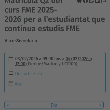
Matrícula Q2 del
curs FME 2025-
2026 per a l'estudiantat que
continua estudis FME
Via e-Secretaria
h
03/02/2026 a 09:00
fins a
04/02/2026 a
t
13:00
(Europe/Madrid / UTC100)
t
Lloc web extern
p
s
iCal
:
/
<
Dia
>
/