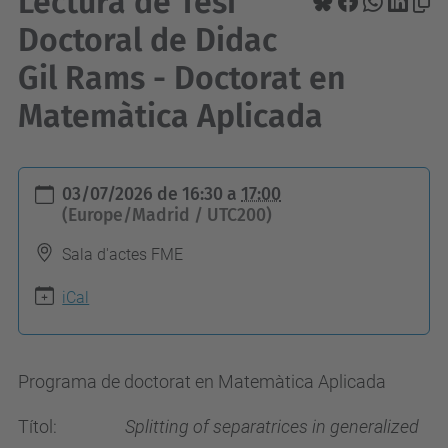
Lectura de Tesi
Doctoral de Didac
Gil Rams - Doctorat en
Matemàtica Aplicada
h
03/07/2026
de
16:30
a
17:00
t
(Europe/Madrid / UTC200)
t
Sala d'actes FME
p
s
iCal
:
/
Programa de doctorat en Matemàtica Aplicada
/
f
Títol:
Splitting of separatrices in generalized
m