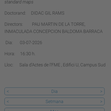
standard maps
e
.
Doctorand: DIDAC GIL RAMS
u
Directors: PAU MARTIN DE LA TORRE,
p
INMACULADA CONCEPCION BALDOMA BARRACA
c
.
Dia: 03-07-2026
e
Hora: 16:30 h.
d
u
Lloc: Sala d’Actes de l’FME , Edifici U, Campus Sud
/
c
a
<
Dia
>
/
e
<
Setmana
>
s