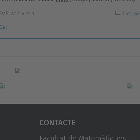
FME- sala virtual
Lloc we
iCal
Contacte
Facultat de Matemàtiques i