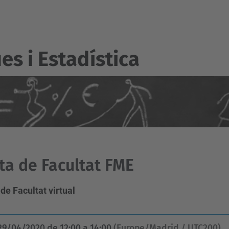
s i Estadí­stica
ta de Facultat FME
de Facultat virtual
29/04/2020
de
12:00
a
14:00
(Europe/Madrid / UTC200)