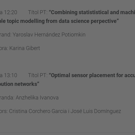
 a 12:20 Títol PT:
“Combining statististical and machi
ble topic modelling from data science perpective”
orand: Yaroslav Hernández Potiomkin
ora: Karina Gibert
 a 13:10 Títol PT:
“
Optimal sensor placement for accur
bution networks”
toranda: Anzhelika Ivanova
ors: Cristina Corchero Garcia i José Luis Domínguez