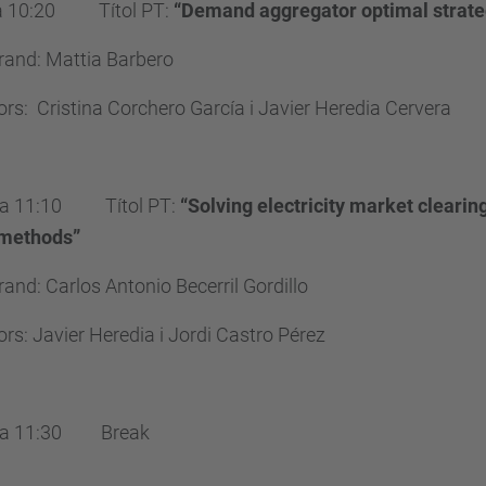
a 10:20 Títol PT:
“Demand aggregator optimal strateg
rand: Mattia Barbero
ors: Cristina Corchero García i Javier Heredia Cervera
 a 11:10 Títol PT:
“Solving electricity market clearin
 methods”
and: Carlos Antonio Becerril Gordillo
ors: Javier Heredia i Jordi Castro Pérez
10 a 11:30 Break