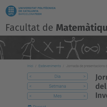
Facultat de
Matemàtique
Inici
Esdeveniments
Jornada de presentacions de
Jor
<
Dia
>
del
<
Setmana
>
Inv
<
Mes
>
Passat