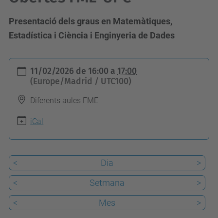
Presentació dels graus en Matemàtiques,
Estadística i Ciència i Enginyeria de Dades
h
11/02/2026
de
16:00
a
17:00
t
(Europe/Madrid / UTC100)
t
Diferents aules FME
p
s
iCal
:
/
<
Dia
>
/
f
<
Setmana
>
m
<
Mes
>
e