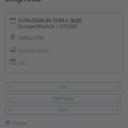
h
22/04/2026
de
12:00
a
16:00
t
(Europe/Madrid / UTC200)
t
Vestíbul FME
p
s
Lloc web extern
:
iCal
/
/
f
<
Dia
>
m
<
Setmana
>
e
.
<
Mes
>
u
Passat
p