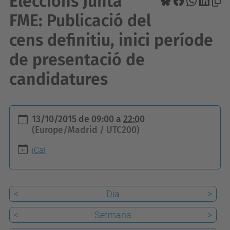
Eleccions Junta
FME: Publicació del
cens definitiu, inici període
de presentació de
candidatures
h
13/10/2015
de
09:00
a
22:00
t
(Europe/Madrid / UTC200)
t
iCal
p
s
:
<
Dia
>
/
<
Setmana
>
/