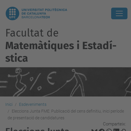
Facultat de
Matemàtiques i Estadí­
stica
Inici
Esdeveniments
Eleccions Junta FME: Publicació del cens definitiu, inici període
de presentació de candidatures
Comparteix: