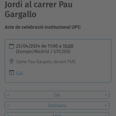
Jordi al carrer Pau
Gargallo
Acte de celebració institucional UPC
h
23/04/2024
de
11:00
a
15:00
t
(Europe/Madrid / UTC200)
t
Carrer Pau Gargallo, davant FME
p
s
iCal
:
/
<
Dia
>
/
f
<
Setmana
>
m