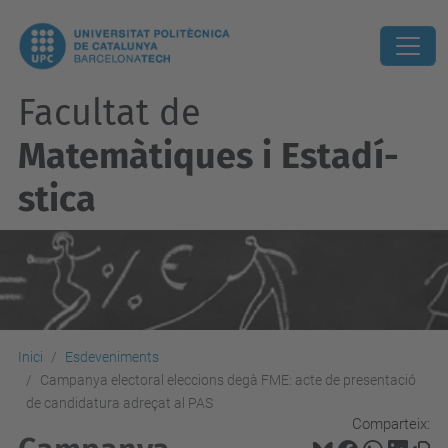
Facultat de
Matemàtiques i Estadí­
stica
Inici
Esdeveniments
Campanya electoral eleccions degà FME: acte de presentació
de candidatura adreçat al PAS
Comparteix: