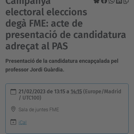
Campanya
electoral eleccions
degà FME: acte de
presentació de candidatura
adreçat al PAS
Presentació de la candidatura encapçalada pel
professor Jordi Guàrdia.
h
21/02/2023
de
13:15
a
14:15
(Europe/Madrid
t
/ UTC100)
t
Sala de juntes FME
p
s
iCal
: