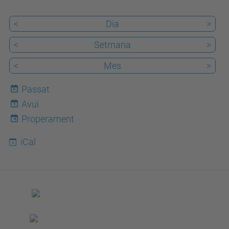
/
<
Dia
>
/
f
<
Setmana
>
m
<
Mes
>
e
.
Passat
u
Avui
9
p
Properament
c
iCal
.
e
d
u
/
c