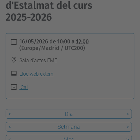
d'Estalmat del curs
2025-2026
h
16/05/2026
de
10:00
a
12:00
t
(Europe/Madrid / UTC200)
t
Sala d'actes FME
p
s
Lloc web extern
:
iCal
/
/
f
<
Dia
>
m
<
Setmana
>
e
.
<
Mes
>