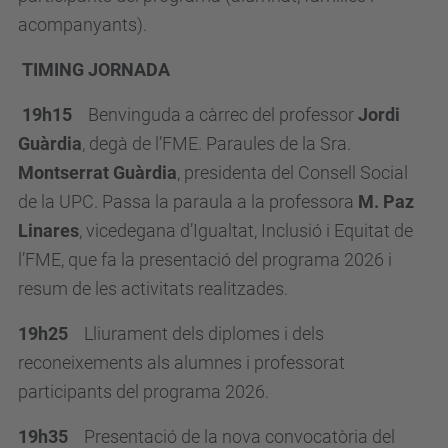
acompanyants).
p
c
TIMING JORNADA
.
e
19h15
Benvinguda a càrrec del professor
Jordi
d
Guàrdia
, degà de l’FME.
Paraules de la Sra.
u
Montserrat Guàrdia
, presidenta del Consell Social
/
de la UPC. Passa la paraula a la professora
M. Paz
c
Linares
, vicedegana d’Igualtat, Inclusió i Equitat de
a
l’FME, que fa la presentació del programa 2026 i
/
resum de les activitats realitzad
e
s.
e
19h25
Lliurament dels diplomes i dels
s
reconeixements als alumnes i professorat
d
participants del programa 2026.
e
v
19h35
Presentació de la nova convocatòria del