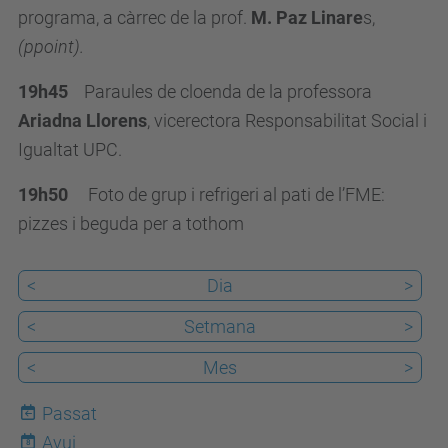
e
programa, a càrrec de la prof.
M. Paz Linare
s,
n
(ppoint).
i
19h45
Paraules de cloenda de la professora
m
Ariadna Llorens
, vicerectora Responsabilitat Social i
e
Igualtat UPC.
n
t
19h50
Foto de grup i refrigeri al pati de l’FME:
s
pizzes i beguda per a tothom
/
a
<
Dia
>
c
<
Setmana
>
t
e
<
Mes
>
-
Passat
c
Avui
l
8