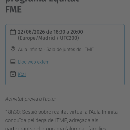
FME
h
22/06/2026
de
18:30
a
20:00
t
(Europe/Madrid / UTC200)
t
Aula infinita - Sala de juntes de l'FME
p
s
Lloc web extern
:
iCal
/
/
f
Activitat prèvia a l’acte:
m
18h30: Sessió sobre realitat virtual a l’Aula Infinita
e
conduïda pel degà de l’FME, adreçada als
.
participants del programa (alumnat, famílies i
u