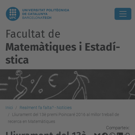
Facultat de
Matemàtiques i Estadí­
stica
Inici
Realment fa falta? - Notícies
Lliurament del 13è premi Poincaré 2016 al millor treball de
recerca en Matemàtiques
Comparteix: