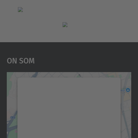
On Som
Necessitem el vostre
consentiment per carregar el
servei Google Maps!
Utilitzem un servei de tercers per incrustar
contingut del mapa que pugui recollir dades
sobre la vostra activitat. Reviseu-ne els
detalls i accepteu el servei per veure el