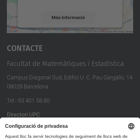
mapa.
Més Informació
Accepta
Contacte
powered by
Usercentrics Consent
Management Platform
Facultat de Matemàtiques i Estadística
Campus Diagonal Sud, Edifici U. C. Pau Gargallo, 14
08028 Barcelona
Tel.
:
93 401 58 80
Directori UPC
Formulari de contacte