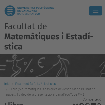
Facultat de
Matemàtiques i Estadí­
stica
Inici
Realment fa falta? - Notícies
Llibre (Ma)temàtiques Clàssiques de Josep Maria Brunat en
paper... I vídeo de la presentació al canal YouTube FME
Comparteix: