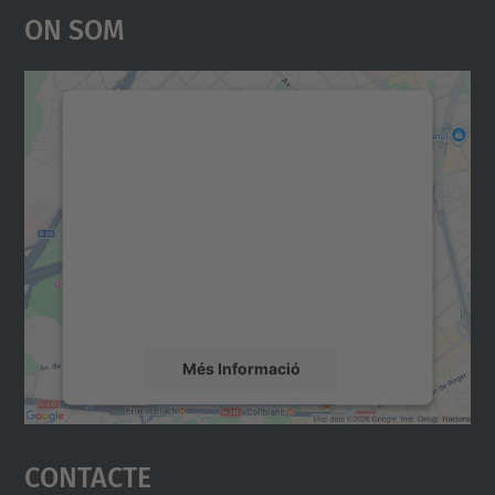
On Som
Necessitem el vostre
consentiment per carregar el
servei Google Maps!
Utilitzem un servei de tercers per incrustar
contingut del mapa que pugui recollir dades
sobre la vostra activitat. Reviseu-ne els
detalls i accepteu el servei per veure el
mapa.
Més Informació
Accepta
Contacte
powered by
Usercentrics Consent
Management Platform