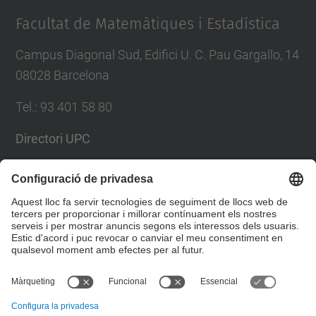
Facultat de Matemàtiques i Estadística
Campus Diagonal Sud, Edifici U. C. Pau Gargallo, 14
08028 Barcelona
Tel.
:
93 401 58 80
Directori UPC
Formulari de contacte
Llista Xarxes Socials