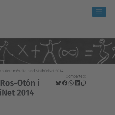
els autors més citats del MathSciNet 2014
Comparteix:
r Ros-Otón i
ciNet 2014