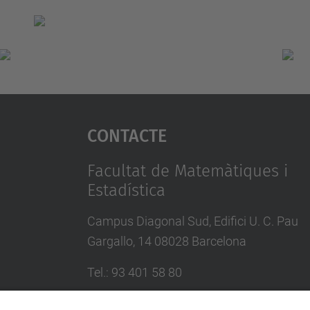
Contacte
Facultat de Matemàtiques i
Estadística
Campus Diagonal Sud, Edifici U. C. Pau
Gargallo, 14 08028 Barcelona
Tel.
:
93 401 58 80
Directori UPC