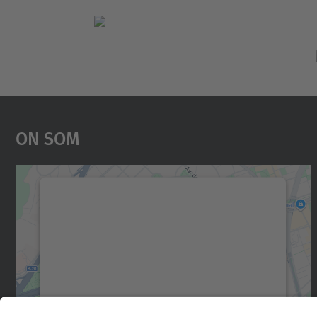
On Som
Necessitem el vostre consentiment
per carregar el servei Google Maps!
Utilitzem un servei de tercers per incrustar
contingut del mapa que pugui recollir dades
sobre la vostra activitat. Reviseu-ne els
detalls i accepteu el servei per veure el mapa.