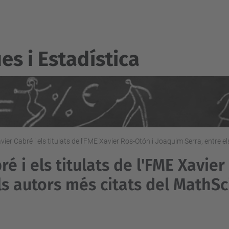
s i Estadí­stica
vier Cabré i els titulats de l'FME Xavier Ros-Otón i Joaquim Serra, entre 
ré i els titulats de l'FME Xavie
ls autors més citats del MathS