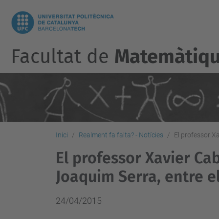
Facultat de
Matemàtique
Inici
Realment fa falta? - Notícies
El professor Xa
El professor Xavier Cab
Joaquim Serra, entre e
24/04/2015