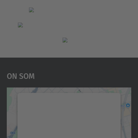
On Som
Necessitem el vostre
consentiment per carregar el
servei Google Maps!
Utilitzem un servei de tercers per incrustar
contingut del mapa que pugui recollir dades