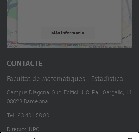
sobre la vostra activitat. Reviseu-ne els
detalls i accepteu el servei per veure el
mapa.
Més Informació
Accepta
Contacte
powered by
Usercentrics Consent
Management Platform
Facultat de Matemàtiques i Estadística
Campus Diagonal Sud, Edifici U. C. Pau Gargallo, 14
08028 Barcelona
Tel.
:
93 401 58 80
Directori UPC