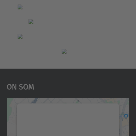
On Som
Necessitem el vostre
consentiment per carregar el
servei Google Maps!