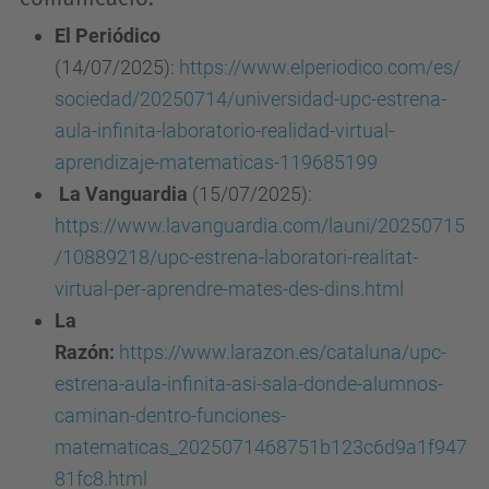
El Periódico
(14/07/2025):
https://www.elperiodico.com/es/
sociedad/20250714/universidad-upc-estrena-
aula-infinita-laboratorio-realidad-virtual-
aprendizaje-matematicas-119685199
La Vanguardia
(15/07/2025):
https://www.lavanguardia.com/launi/20250715
/10889218/upc-estrena-laboratori-realitat-
virtual-per-aprendre-mates-des-dins.html
La
Razón:
https://www.larazon.es/cataluna/upc-
estrena-aula-infinita-asi-sala-donde-alumnos-
caminan-dentro-funciones-
matematicas_2025071468751b123c6d9a1f947
81fc8.html