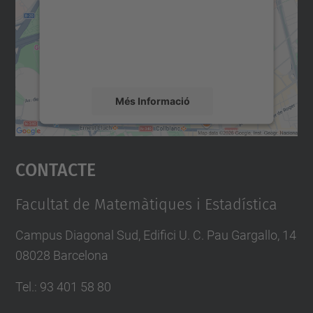
Utilitzem un servei de tercers per incrustar
contingut del mapa que pugui recollir dades
sobre la vostra activitat. Reviseu-ne els
detalls i accepteu el servei per veure el
mapa.
Més Informació
Accepta
Contacte
powered by
Usercentrics Consent
Management Platform
Facultat de Matemàtiques i Estadística
Campus Diagonal Sud, Edifici U. C. Pau Gargallo, 14
08028 Barcelona
Tel.
:
93 401 58 80