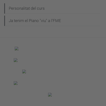
N
Personalitat del curs
a
Ja tenim el Piano "viu" a l'FME
v
e
g
a
c
i
ó