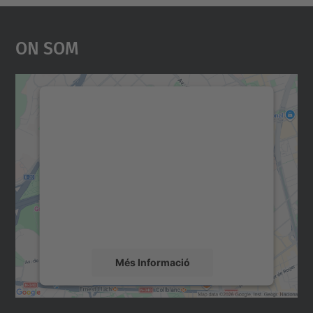
On Som
Necessitem el vostre
consentiment per carregar el
servei Google Maps!
Utilitzem un servei de tercers per incrustar
contingut del mapa que pugui recollir dades
sobre la vostra activitat. Reviseu-ne els
detalls i accepteu el servei per veure el
mapa.
Més Informació
Accepta