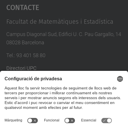
Contacte
powered by
Usercentrics Consent
Management Platform
Facultat de Matemàtiques i Estadística
Campus Diagonal Sud, Edifici U. C. Pau Gargallo, 14
08028 Barcelona
Tel.
:
93 401 58 80
Directori UPC
Formulari de contacte
Llista Xarxes Socials