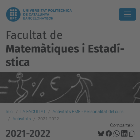
Facultat de
Matemàtiques i Estadí­
stica
Inici
LA FACULTAT
Activitats FME - Personalitat del curs
Activitats
2021-2022
Comparteix:
2021-2022