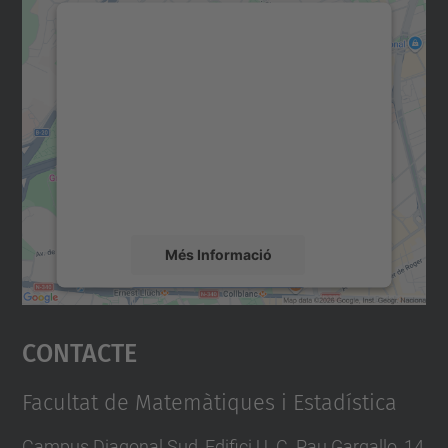
Necessitem el vostre
consentiment per carregar el
servei Google Maps!
Utilitzem un servei de tercers per incrustar
contingut del mapa que pugui recollir dades
sobre la vostra activitat. Reviseu-ne els
detalls i accepteu el servei per veure el
mapa.
Més Informació
Accepta
Contacte
powered by
Usercentrics Consent
Management Platform
Facultat de Matemàtiques i Estadística
Campus Diagonal Sud, Edifici U. C. Pau Gargallo, 14