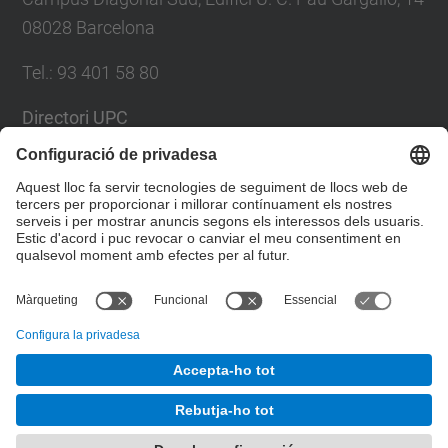
08028 Barcelona
Tel.
:
93 401 58 80
Directori UPC
Formulari de contacte
Llista Xarxes Socials
© UPC
Facultat de Matemàtiques i Estadí­stica.
Desenvolupat amb