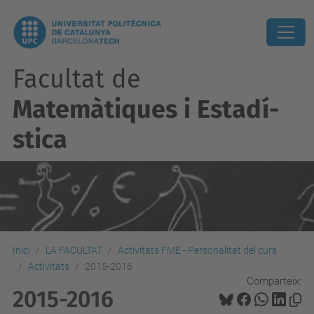
Facultat de
Matemàtiques i Estadí­
stica
Inici
LA FACULTAT
Activitats FME - Personalitat del curs
Activitats
2015-2016
Comparteix:
2015-2016