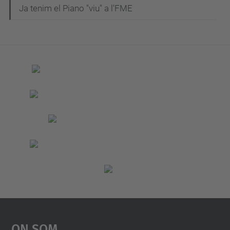
a
Ja tenim el Piano "viu" a l'FME
v
e
g
a
c
i
ó
On Som