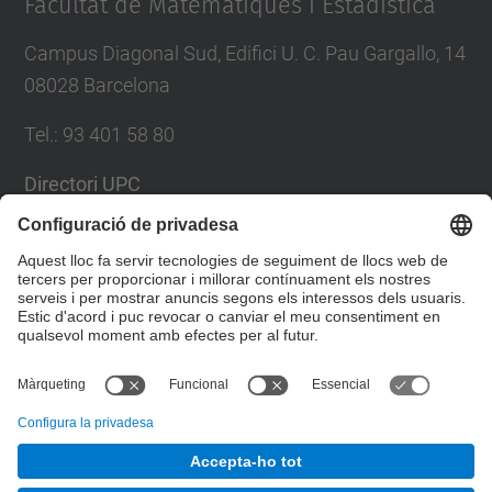
Facultat de Matemàtiques i Estadística
Campus Diagonal Sud, Edifici U. C. Pau Gargallo, 14
08028 Barcelona
Tel.
:
93 401 58 80
Directori UPC
Formulari de contacte
Llista Xarxes Socials
© UPC
Facultat de Matemàtiques i Estadí­stica.