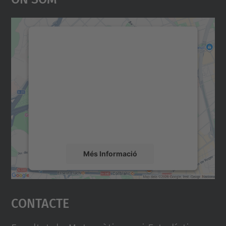
Necessitem el vostre
consentiment per carregar el
servei Google Maps!
Utilitzem un servei de tercers per incrustar
contingut del mapa que pugui recollir dades
sobre la vostra activitat. Reviseu-ne els
detalls i accepteu el servei per veure el
mapa.
Més Informació
Accepta
Contacte
powered by
Usercentrics Consent
Management Platform