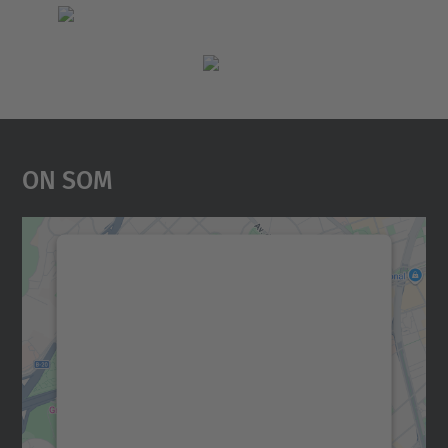
On Som
Necessitem el vostre
consentiment per carregar el
servei Google Maps!
Utilitzem un servei de tercers per incrustar
contingut del mapa que pugui recollir dades
sobre la vostra activitat. Reviseu-ne els
detalls i accepteu el servei per veure el
mapa.