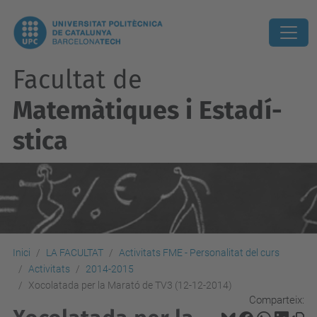
Facultat de
Matemàtiques i Estadí­
stica
Inici
LA FACULTAT
Activitats FME - Personalitat del curs
Activitats
2014-2015
Xocolatada per la Marató de TV3 (12-12-2014)
Comparteix: