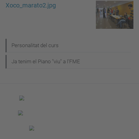
Xoco_marato2.jpg
N
Personalitat del curs
a
Ja tenim el Piano "viu" a l'FME
v
e
g
a
c
i
ó