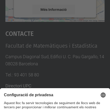
Més Informació
Accepta
Contacte
powered by
Usercentrics Consent
Management Platform
Facultat de Matemàtiques i Estadística
Campus Diagonal Sud, Edifici U. C. Pau Gargallo, 14
08028 Barcelona
Tel.
:
93 401 58 80
Directori UPC
Formulari de contacte