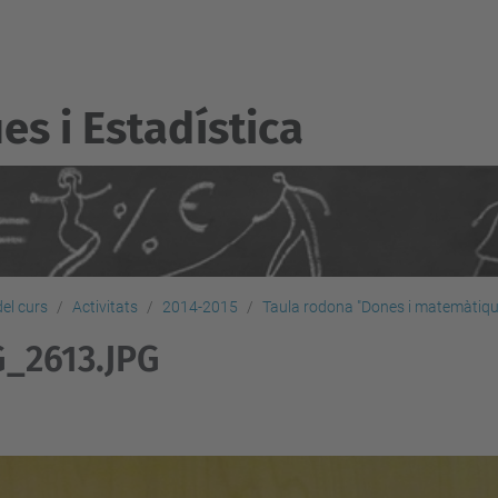
s i Estadí­stica
del curs
Activitats
2014-2015
Taula rodona "Dones i matemàtiqu
_2613.JPG