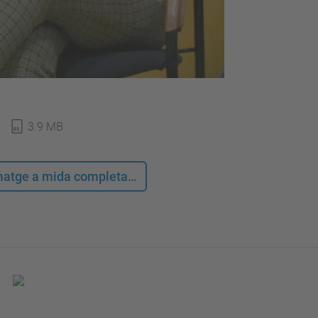
3.9 MB
 imatge a mida completa…