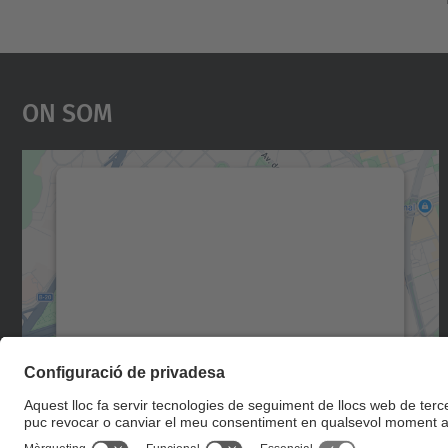
On Som
Necessitem el vostre consentiment
per carregar el servei Google Maps!
Utilitzem un servei de tercers per incrustar
contingut del mapa que pugui recollir dades
sobre la vostra activitat. Reviseu-ne els
detalls i accepteu el servei per veure el mapa.
Més Informació
Accepta