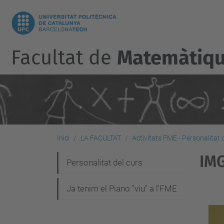
Facultat de
Matemàtique
Inici
LA FACULTAT
Activitats FME - Personalitat 
IMG
N
Personalitat del curs
a
Ja tenim el Piano "viu" a l'FME
v
e