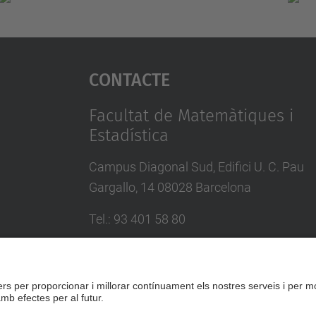
Contacte
Facultat de Matemàtiques i
Estadística
Campus Diagonal Sud, Edifici U. C. Pau
Gargallo, 14 08028 Barcelona
Tel.
:
93 401 58 80
Directori UPC
Formulari de contacte