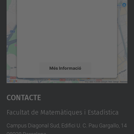
Necessitem el vostre
consentiment per carregar el
servei Google Maps!
Utilitzem un servei de tercers per incrustar
contingut del mapa que pugui recollir dades
sobre la vostra activitat. Reviseu-ne els
detalls i accepteu el servei per veure el
mapa.
Més Informació
Accepta
Contacte
powered by
Usercentrics Consent
Management Platform
Facultat de Matemàtiques i Estadística
Campus Diagonal Sud, Edifici U. C. Pau Gargallo, 14