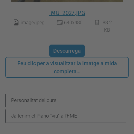
IMG_2027.JPG
image/jpeg
640x480
88.2
KB
Descarrega
Feu clic per a visualitzar la imatge a mida
completa…
N
Personalitat del curs
a
Ja tenim el Piano "viu" a l'FME
v
e