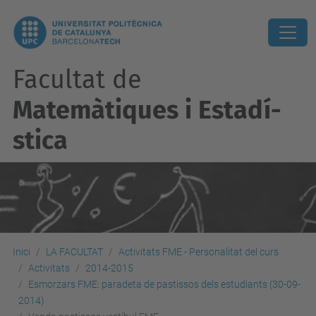
Facultat de
Matemàtiques i Estadí­
stica
Inici
LA FACULTAT
Activitats FME - Personalitat del curs
Activitats
2014-2015
Esmorzars FME: paradeta de pastissos dels estudiants (30-09-
2014)