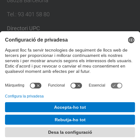
08028 Barcelona
Tel.
:
93 401 58 80
Directori UPC
Formulari de contacte
Llista Xarxes Socials
© UPC
Facultat de Matemàtiques i Estadí­stica.
Desenvolupat amb
Mapa del lloc
Accessibilitat