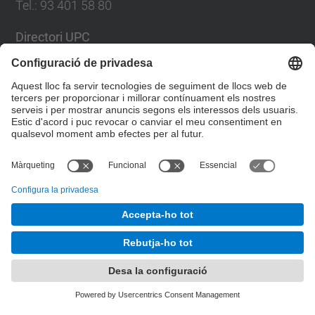
Tel.
:
93 401 58 80
Directori UPC
Formulari de contacte
Llista Xarxes Socials
© UPC
Facultat de Matemàtiques i Estadí­stica.
Desenvolupat amb
Mapa del lloc
Accessibilitat
Avís legal
Configuració de privadesa