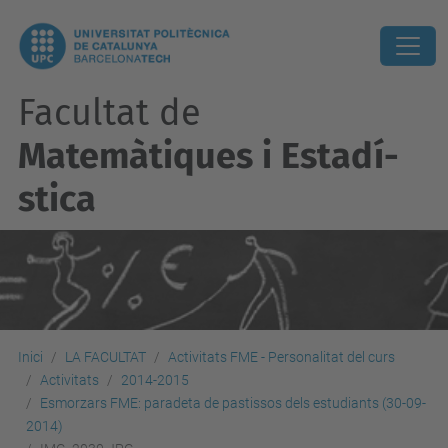
Facultat de
Matemàtiques i Estadí­
stica
Inici
LA FACULTAT
Activitats FME - Personalitat del curs
Activitats
2014-2015
Esmorzars FME: paradeta de pastissos dels estudiants (30-09-
2014)