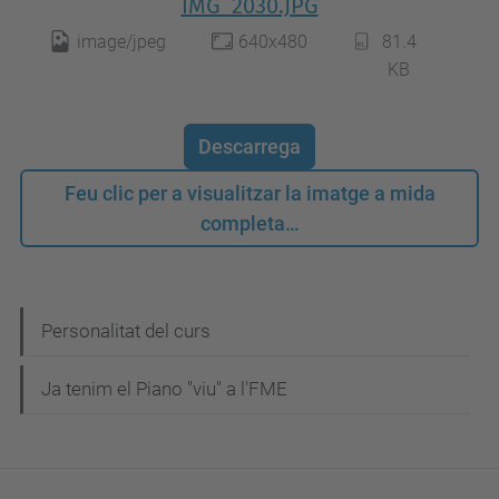
IMG_2030.JPG
image/jpeg
640x480
81.4
KB
Descarrega
Feu clic per a visualitzar la imatge a mida
completa…
N
Personalitat del curs
a
Ja tenim el Piano "viu" a l'FME
v
e
g