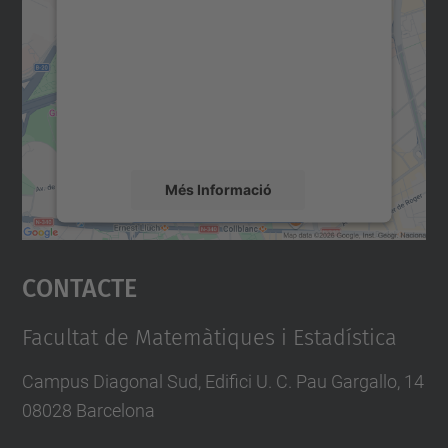
servei Google Maps!
Utilitzem un servei de tercers per incrustar
contingut del mapa que pugui recollir dades
sobre la vostra activitat. Reviseu-ne els
detalls i accepteu el servei per veure el
mapa.
Més Informació
Accepta
Contacte
powered by
Usercentrics Consent
Management Platform
Facultat de Matemàtiques i Estadística
Campus Diagonal Sud, Edifici U. C. Pau Gargallo, 14
08028 Barcelona