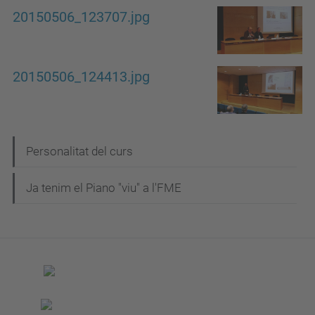
20150506_123707.jpg
20150506_124413.jpg
N
Personalitat del curs
a
Ja tenim el Piano "viu" a l'FME
v
e
g
a
c