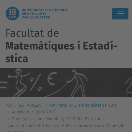
Facultat de
Matemàtiques i Estadí­
stica
Inici
LA FACULTAT
Activitats FME - Personalitat del curs
Activitats
2014-2015
Conferència: Louis Nirenberg: 2015 Abel Prize for his
contributions to the theory of PDEs, a càrrec de Xavier Cabré (06-