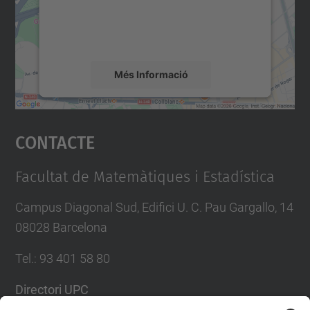
sobre la vostra activitat. Reviseu-ne els
detalls i accepteu el servei per veure el
mapa.
Més Informació
Accepta
Contacte
powered by
Usercentrics Consent
Management Platform
Facultat de Matemàtiques i Estadística
Campus Diagonal Sud, Edifici U. C. Pau Gargallo, 14
08028 Barcelona
Tel.
:
93 401 58 80
Directori UPC