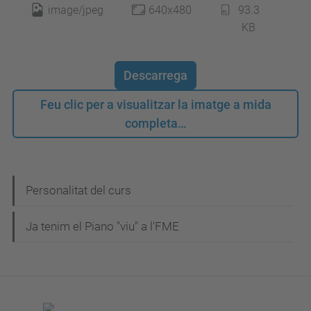
image/jpeg
640x480
93.3
KB
Descarrega
Feu clic per a visualitzar la imatge a mida
completa…
N
Personalitat del curs
a
Ja tenim el Piano "viu" a l'FME
v
e
g
a