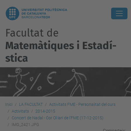
Facultat de
Matemàtiques i Estadí­
stica
Inici
LA FACULTAT
Activitats FME - Personalitat del curs
Activitats
2014-2015
Concert de Nadal - Cor Ol·lari de l'FME (17-12-2015)
IMG_2421.JPG
Comparteix: