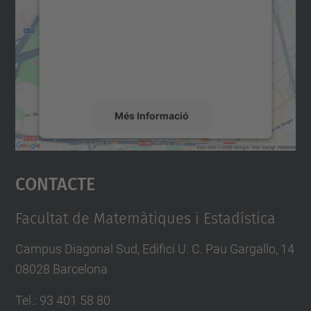
Utilitzem un servei de tercers per incrustar
contingut del mapa que pugui recollir dades
sobre la vostra activitat. Reviseu-ne els
detalls i accepteu el servei per veure el
mapa.
Més Informació
Accepta
Contacte
powered by
Usercentrics Consent
Management Platform
Facultat de Matemàtiques i Estadística
Campus Diagonal Sud, Edifici U. C. Pau Gargallo, 14
08028 Barcelona
Tel.
:
93 401 58 80