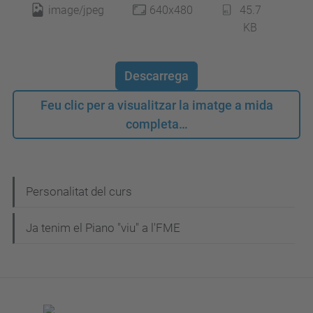
image/jpeg
640x480
45.7
KB
Descarrega
Feu clic per a visualitzar la imatge a mida
completa…
N
Personalitat del curs
a
Ja tenim el Piano "viu" a l'FME
v
e
g
a