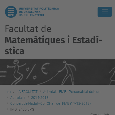
Facultat de
Matemàtiques i Estadí­
stica
Inici
LA FACULTAT
Activitats FME - Personalitat del curs
Activitats
2014-2015
Concert de Nadal - Cor Ol·lari de l'FME (17-12-2015)
IMG_2405.JPG
Comparteix: