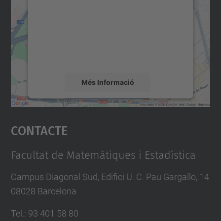
Utilitzem un servei de tercers per incrustar
contingut del mapa que pugui recollir dades
sobre la vostra activitat. Reviseu-ne els
detalls i accepteu el servei per veure el
mapa.
Més Informació
Accepta
Contacte
powered by
Usercentrics Consent
Management Platform
Facultat de Matemàtiques i Estadística
Campus Diagonal Sud, Edifici U. C. Pau Gargallo, 14
08028 Barcelona
Tel.
:
93 401 58 80