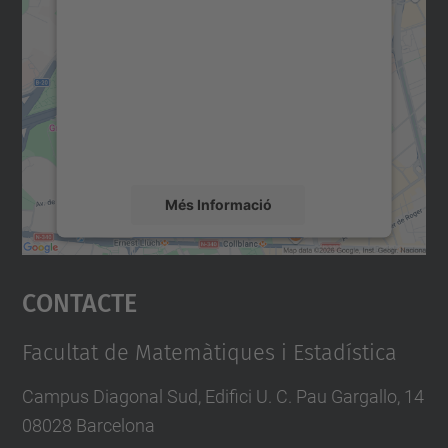
consentiment per carregar el
servei Google Maps!
Utilitzem un servei de tercers per incrustar
contingut del mapa que pugui recollir dades
sobre la vostra activitat. Reviseu-ne els
detalls i accepteu el servei per veure el
mapa.
Més Informació
Accepta
Contacte
powered by
Usercentrics Consent
Management Platform
Facultat de Matemàtiques i Estadística
Campus Diagonal Sud, Edifici U. C. Pau Gargallo, 14
08028 Barcelona