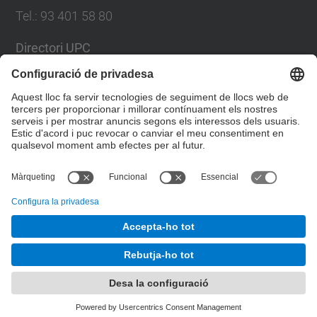
Tel.
:
93 401 58 80
Directori UPC
Formulari de contacte
Llista Xarxes Socials
© UPC
Facultat de Matemàtiques i Estadí­stica.
Desenvolupat amb
Mapa del lloc
Accessibilitat