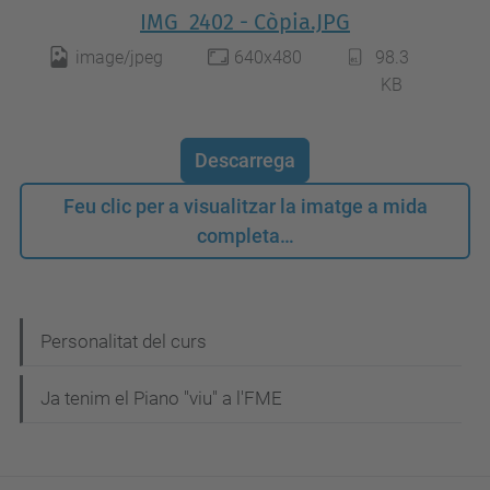
IMG_2402 - Còpia.JPG
image/jpeg
640x480
98.3
KB
Descarrega
Feu clic per a visualitzar la imatge a mida
completa…
N
Personalitat del curs
a
Ja tenim el Piano "viu" a l'FME
v
e