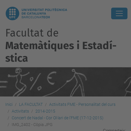
Facultat de
Matemàtiques i Estadí­
stica
Inici
LA FACULTAT
Activitats FME - Personalitat del curs
Activitats
2014-2015
Concert de Nadal - Cor Ol·lari de l'FME (17-12-2015)
IMG_2402 - Còpia.JPG
Comparteix: