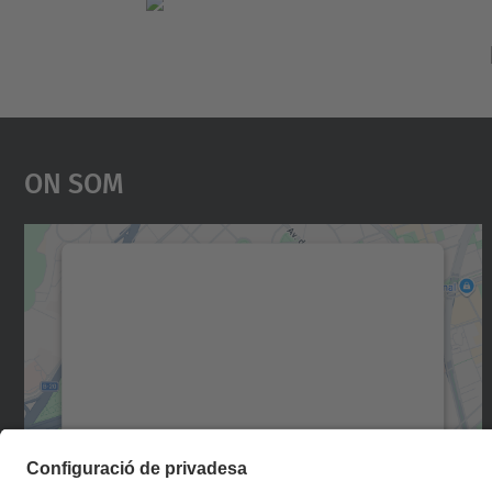
On Som
Necessitem el vostre consentiment
per carregar el servei Google Maps!
Utilitzem un servei de tercers per incrustar
contingut del mapa que pugui recollir dades
sobre la vostra activitat. Reviseu-ne els
detalls i accepteu el servei per veure el mapa.
Més Informació