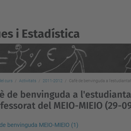
s i Estadí­stica
del curs
Activitats
2011-2012
Cafè de benvinguda a l'estudianta
è de benvinguda a l'estudianta
fessorat del MEIO-MIEIO (29-09
de benvinguda MEIO-MIEIO (1)