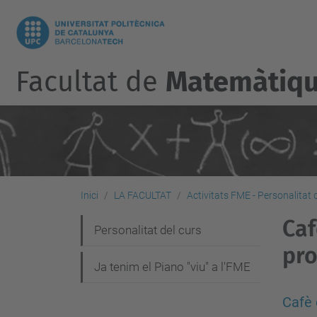
Facultat de
Matemàtique
Inici
LA FACULTAT
Activitats FME - Personalitat 
Caf
N
Personalitat del curs
pro
a
Ja tenim el Piano "viu" a l'FME
v
e
Cafè 