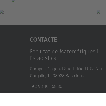
Contacte
Facultat de Matemàtiques i
Estadística
Campus Diagonal Sud, Edifici U. C. Pau
Gargallo, 14 08028 Barcelona
Tel.
:
93 401 58 80
Directori UPC