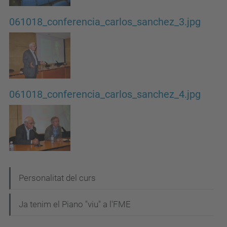
061018_conferencia_carlos_sanchez_3.jpg
061018_conferencia_carlos_sanchez_4.jpg
N
Personalitat del curs
a
Ja tenim el Piano "viu" a l'FME
v