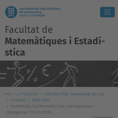
Facultat de
Matemàtiques i Estadí­
stica
Inici
LA FACULTAT
Activitats FME - Personalitat del curs
Activitats
2006-2007
Conferència: "Los Bernoulli y Euler: Convergencias y
Divergencias" (18/10/2006)
Comparteix: