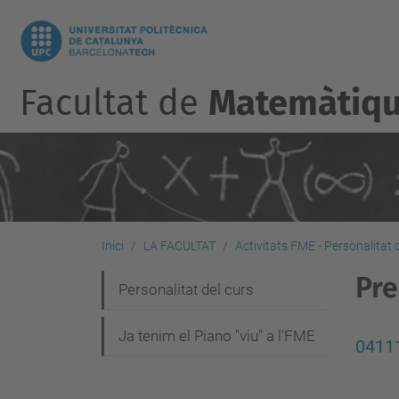
Facultat de
Matemàtique
Inici
LA FACULTAT
Activitats FME - Personalitat 
Pre
N
Personalitat del curs
a
Ja tenim el Piano "viu" a l'FME
v
0411
e