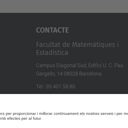
Contacte
Facultat de Matemàtiques i
Estadística
Campus Diagonal Sud, Edifici U. C. Pau
Gargallo, 14 08028 Barcelona
Tel.
:
93 401 58 80
Directori UPC
Formulari de contacte