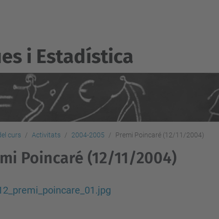
s i Estadí­stica
del curs
Activitats
2004-2005
Premi Poincaré (12/11/2004)
mi Poincaré (12/11/2004)
12_premi_poincare_01.jpg