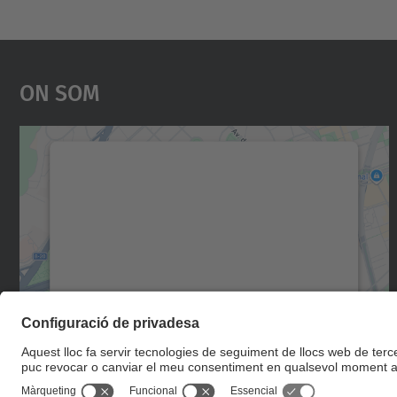
On Som
Necessitem el vostre consentiment
per carregar el servei Google Maps!
Utilitzem un servei de tercers per incrustar
contingut del mapa que pugui recollir dades
sobre la vostra activitat. Reviseu-ne els
detalls i accepteu el servei per veure el mapa.
Més Informació
Accepta