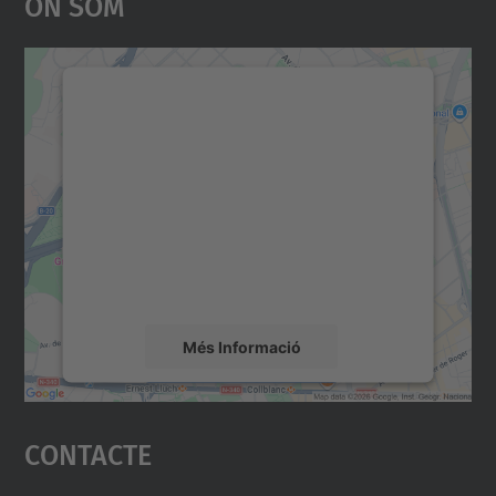
On Som
Necessitem el vostre
consentiment per carregar el
servei Google Maps!
Utilitzem un servei de tercers per incrustar
contingut del mapa que pugui recollir dades
sobre la vostra activitat. Reviseu-ne els
detalls i accepteu el servei per veure el
mapa.
Més Informació
Accepta
Contacte
powered by
Usercentrics Consent
Management Platform