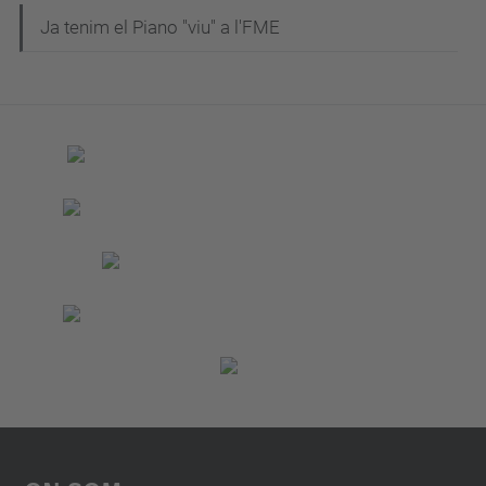
a
Ja tenim el Piano "viu" a l'FME
v
e
g
a
c
i
ó