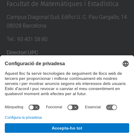
Facultat de Matemàtiques i Estadística
Campus Diagonal Sud, Edifici U. C. Pau Gargallo, 14
08028 Barcelona
Tel.
:
93 401 58 80
Directori UPC
Formulari de contacte
Llista Xarxes Socials
© UPC
Facultat de Matemàtiques i Estadí­stica.