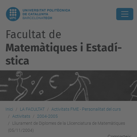
Facultat de
Matemàtiques i Estadí­
stica
Inici
LA FACULTAT
Activitats FME - Personalitat del curs
Activitats
2004-2005
Lliurament de Diplomes de la Llicenciatura de Matemàtiques
(05/11/2004)
Comparteix: