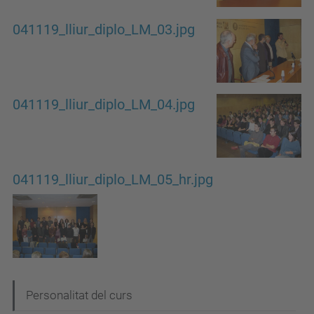
041119_lliur_diplo_LM_03.jpg
041119_lliur_diplo_LM_04.jpg
041119_lliur_diplo_LM_05_hr.jpg
N
Personalitat del curs