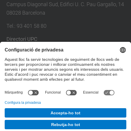
Campus Diagonal Sud, Edifici U. C. Pau Gargallo, 14
08028 Barcelona
Tel.
:
93 401 58 80
Directori UPC
Formulari de contacte
Llista Xarxes Socials
© UPC
Facultat de Matemàtiques i Estadí­stica.