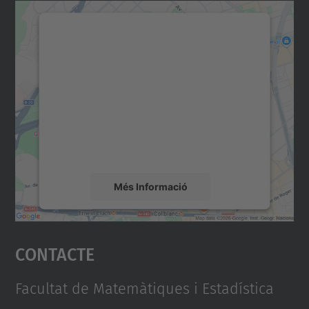
Necessitem el vostre
consentiment per carregar el
servei Google Maps!
Utilitzem un servei de tercers per incrustar
contingut del mapa que pugui recollir dades
sobre la vostra activitat. Reviseu-ne els
detalls i accepteu el servei per veure el
mapa.
Més Informació
Accepta
Contacte
powered by
Usercentrics Consent
Management Platform
Facultat de Matemàtiques i Estadística