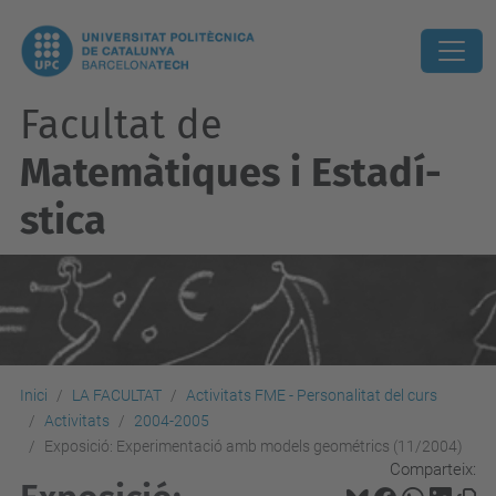
Facultat de
Matemàtiques i Estadí­
stica
Inici
LA FACULTAT
Activitats FME - Personalitat del curs
Activitats
2004-2005
Exposició: Experimentació amb models geométrics (11/2004)
Comparteix: