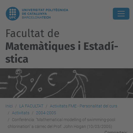
Facultat de
Matemàtiques i Estadí­
stica
Inici
LA FACULTAT
Activitats FME - Personalitat del curs
Activitats
2004-2005
Conferència: "Mathematical modelling of swimming-pool
chlorination" a càrrec del Prof. John Hogan (10/03/2005)
Comparteix: