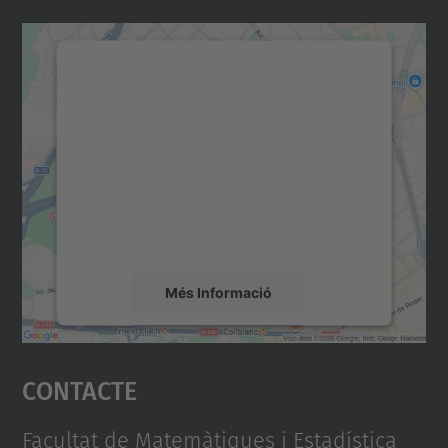
Necessitem el vostre
consentiment per carregar el
servei Google Maps!
Utilitzem un servei de tercers per incrustar
contingut del mapa que pugui recollir dades
sobre la vostra activitat. Reviseu-ne els
detalls i accepteu el servei per veure el
mapa.
Més Informació
Accepta
Contacte
powered by
Usercentrics Consent
Management Platform
Facultat de Matemàtiques i Estadística