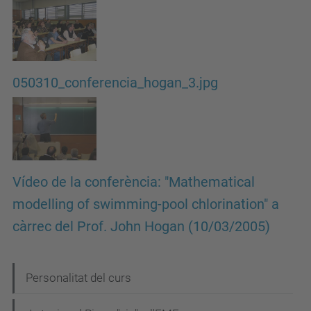
050310_conferencia_hogan_3.jpg
Vídeo de la conferència: "Mathematical
modelling of swimming-pool chlorination" a
càrrec del Prof. John Hogan (10/03/2005)
N
Personalitat del curs
a