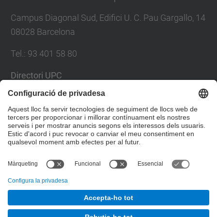
Campus Diagonal Sud, Edifici U. C. Pau Gargallo, 14
08028 Barcelona
Tel.
:
93 401 58 80
Directori UPC
Formulari de contacte
Llista Xarxes Socials
© UPC
Facultat de Matemàtiques i Estadí­stica.