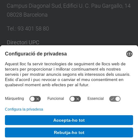
Campus Diagonal Sud, Edifici U. C. Pau Gargallo, 14
08028 Barcelona
Tel.
:
93 401 58 80
Directori UPC
Formulari de contacte
Llista Xarxes Socials
© UPC
Facultat de Matemàtiques i Estadí­stica.