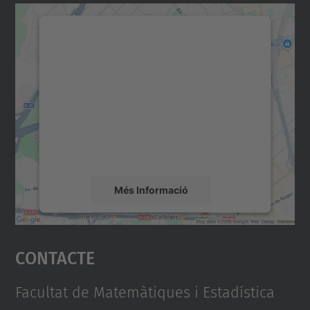
Necessitem el vostre
consentiment per carregar el
servei Google Maps!
Utilitzem un servei de tercers per incrustar
contingut del mapa que pugui recollir dades
sobre la vostra activitat. Reviseu-ne els
detalls i accepteu el servei per veure el
mapa.
Més Informació
Accepta
Contacte
powered by
Usercentrics Consent
Management Platform
Facultat de Matemàtiques i Estadística