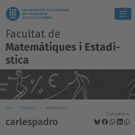
Facultat de
Matemàtiques i Estadí­
stica
Inici
imatges 1
carlespadro
Comparteix:
carlespadro