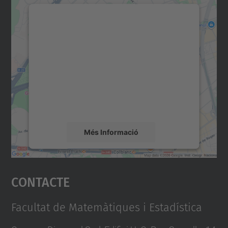
Necessitem el vostre
consentiment per carregar el
servei Google Maps!
Utilitzem un servei de tercers per incrustar
contingut del mapa que pugui recollir dades
sobre la vostra activitat. Reviseu-ne els
detalls i accepteu el servei per veure el
mapa.
Més Informació
Accepta
Contacte
powered by
Usercentrics Consent
Management Platform
Facultat de Matemàtiques i Estadística