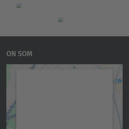
On Som
Necessitem el vostre
consentiment per carregar el
servei Google Maps!
Utilitzem un servei de tercers per incrustar
contingut del mapa que pugui recollir dades
sobre la vostra activitat. Reviseu-ne els
detalls i accepteu el servei per veure el
mapa.