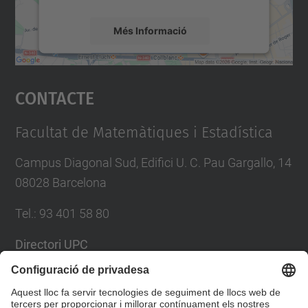
Més Informació
Accepta
Contacte
powered by
Usercentrics Consent
Management Platform
Facultat de Matemàtiques i Estadística
Campus Diagonal Sud, Edifici U. C. Pau Gargallo, 14
08028 Barcelona
Tel.
:
93 401 58 80
Directori UPC
Formulari de contacte