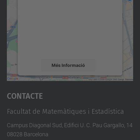
consentiment per carregar el
servei Google Maps!
Utilitzem un servei de tercers per incrustar
contingut del mapa que pugui recollir dades
sobre la vostra activitat. Reviseu-ne els
detalls i accepteu el servei per veure el
mapa.
Més Informació
Accepta
Contacte
powered by
Usercentrics Consent
Management Platform
Facultat de Matemàtiques i Estadística
Campus Diagonal Sud, Edifici U. C. Pau Gargallo, 14
08028 Barcelona