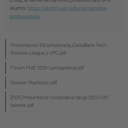
Alumni:
https://alumni.upc.edu/ca/carreres-
professionals
N
Presentación EB actualizada_CaixaBank Tech -
Rookies League y UPC.pdf
a
v
Fórum FME 2026 Lamagnetica.pdf
e
g
Dossier PlayNuzic.pdf
a
[PDF] Presentació Corporativa llarga 2023 CAT
c
basetis.pdf
i
ó