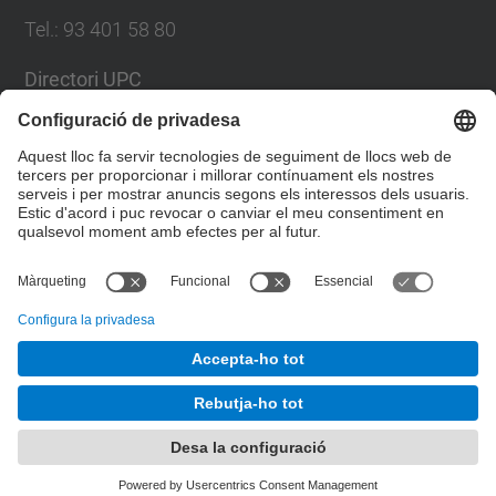
Tel.
:
93 401 58 80
Directori UPC
Formulari de contacte
Llista Xarxes Socials
© UPC
Facultat de Matemàtiques i Estadí­stica.
Desenvolupat amb
Mapa del lloc
Accessibilitat