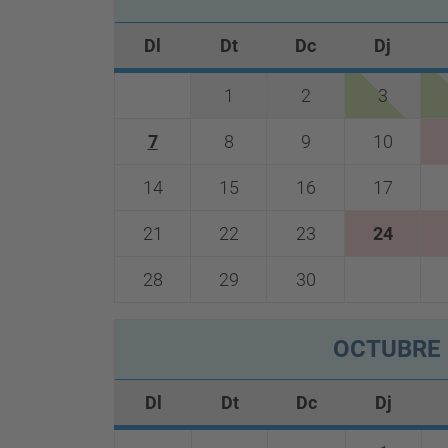
Dl
Dt
Dc
Dj
1
2
3
7
8
9
10
14
15
16
17
21
22
23
24
28
29
30
OCTUBRE
Dl
Dt
Dc
Dj