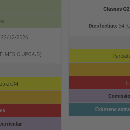
Classes Q2
re
Dies lectius:
64 (
l 22/12/2026
E, MESIO UPC-UB)
Parcial
L
ius a GM
Comission
Exàmens extra
tes
curricular