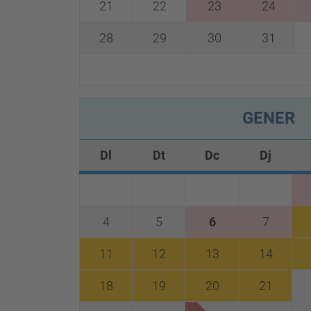
21
22
23
24
28
29
30
31
0
GENER
Dl
Dt
Dc
Dj
4
5
6
7
11
12
13
14
18
19
20
21