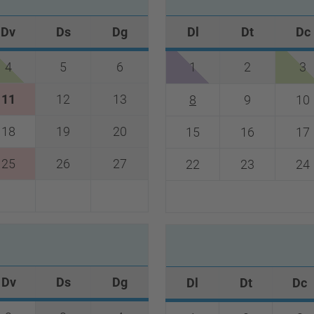
Dv
Ds
Dg
Dl
Dt
Dc
4
5
6
1
2
3
11
12
13
8
9
10
18
19
20
15
16
17
25
26
27
22
23
24
0
Dv
Ds
Dg
Dl
Dt
Dc