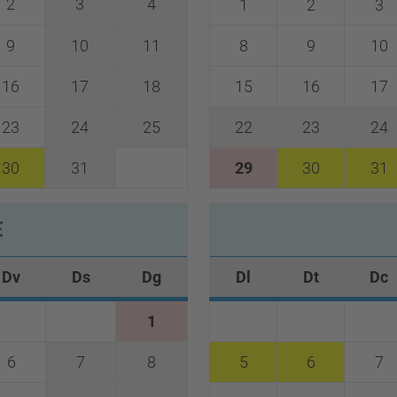
2
3
4
1
2
3
9
10
11
8
9
10
16
17
18
15
16
17
23
24
25
22
23
24
30
31
29
30
31
E
Dv
Ds
Dg
Dl
Dt
Dc
1
6
7
8
5
6
7