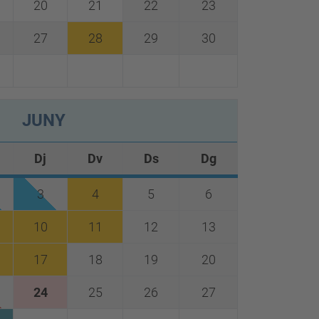
20
21
22
23
27
28
29
30
JUNY
Dj
Dv
Ds
Dg
3
4
5
6
10
11
12
13
17
18
19
20
24
25
26
27