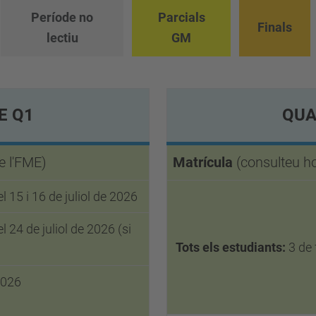
Període no
Parcials
Finals
lectiu
GM
E Q1
QUA
e l'FME)
Matrícula
(consulteu ho
l 15 i 16 de juliol de 2026
l 24 de juliol de 2026 (si
Tots els estudiants:
3 de 
2026