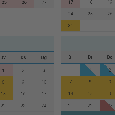
17
18
19
25
26
27
24
25
26
31
Dl
Dt
Dc
Dv
Ds
Dg
1
2
1
2
3
7
8
9
8
9
10
14
15
16
15
16
17
21
22
23
22
23
24