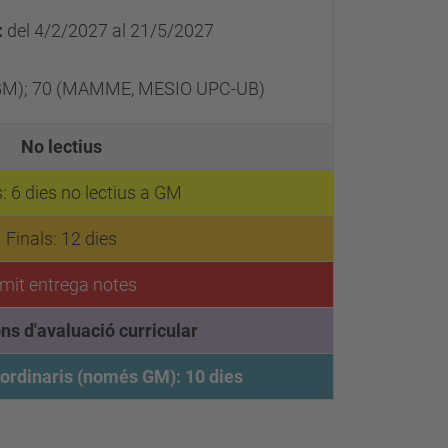
:
del 4/2/2027 al 21/5/2027
GM); 70 (MAMME, MESIO UPC-UB)
No lectius
s: 6 dies no lectius a GM
Finals: 12 dies
ímit entrega notes
s d'avaluació curricular
ordinaris (només GM): 10 dies