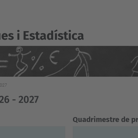
s i Estadí­stica
2027
26 - 2027
Quadrimestre de p
E