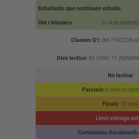
Estudiants que continuen estudis
GM i Màsters
3 i 4 de setemb
Classes Q1:
del 7/9/2026 a
Dies lectius:
65 (GM); 71 (MAMM
No lectius
Parcials:
6 dies no lect
Finals:
10 dies
Límit entrega no
Comissions d'avaluació 