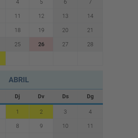
4
5
6
7
11
12
13
14
18
19
20
21
25
26
27
28
ABRIL
Dj
Dv
Ds
Dg
1
2
3
4
8
9
10
11